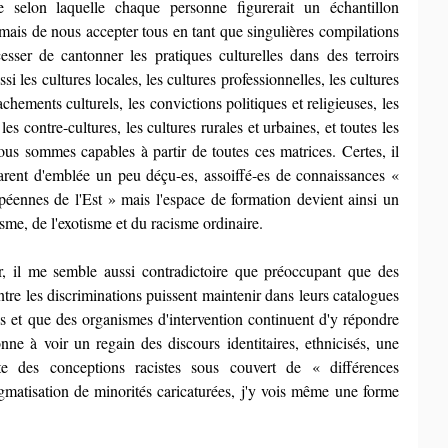
e selon laquelle chaque personne figurerait un échantillon 
 mais de nous accepter tous en tant que singulières compilations 
 cesser de cantonner les pratiques culturelles dans des terroirs 
i les cultures locales, les cultures professionnelles, les cultures 
chements culturels, les convictions politiques et religieuses, les 
les contre-cultures, les cultures rurales et urbaines, et toutes les 
ous sommes capables à partir de toutes ces matrices. Certes, il 
larent d'emblée un peu déçu-es, assoiffé-es de connaissances « 
péennes de l'Est » mais l'espace de formation devient ainsi un 
sme, de l'exotisme et du racisme ordinaire.
r, il me semble aussi contradictoire que préoccupant que des 
ntre les discriminations puissent maintenir dans leurs catalogues 
tes et que des organismes d'intervention continuent d'y répondre 
ne à voir un regain des discours identitaires, ethnicisés, une 
cte des conceptions racistes sous couvert de « différences 
igmatisation de minorités caricaturées, j'y vois même une forme 