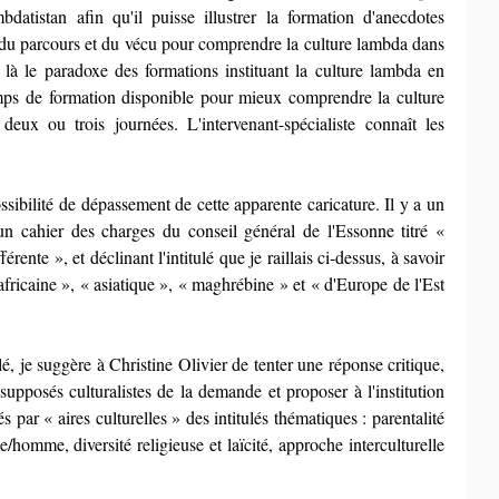
atistan afin qu'il puisse illustrer la formation d'anecdotes 
n, du parcours et du vécu pour comprendre la culture lambda dans 
là le paradoxe des formations instituant la culture lambda en 
s de formation disponible pour mieux comprendre la culture 
ux ou trois journées. L'intervenant-spécialiste connaît les 
sibilité de dépassement de cette apparente caricature. Il y a un 
un cahier des charges du conseil général de l'Essonne titré « 
rente », et déclinant l'intitulé que je raillais ci-dessus, à savoir 
fricaine », « asiatique », « maghrébine » et « d'Europe de l'Est 
lé, je suggère à Christine Olivier de tenter une réponse critique, 
supposés culturalistes de la demande et proposer à l'institution 
 par « aires culturelles » des intitulés thématiques : parentalité 
/homme, diversité religieuse et laïcité, approche interculturelle 