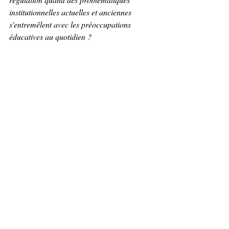
institutionnelles actuelles et anciennes 
s'entremêlent avec les préoccupations 
éducatives au quotidien ?
Vignette 4 : Equipe de travailleurs sociaux
Le directeur et le chef de service d’une 
équipe de travailleurs sociaux  expriment, 
dans le cadre d’un entretien, une demande 
d’intervention  pour améliorer le climat, le 
fonctionnement et les pratiques des 
membres de l’équipe. Ils expliquent qu’ils 
souhaiteraient renforcer la cohésion du 
collectif et plus précisément l’articulation 
entre les missions de chacun en précisant 
que les professionnels travaillent  trop seuls 
sans se préoccuper des actions du collègue. 
Dans un climat de confiance, mis en place 