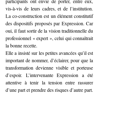
participants ont envie de porter, entre eux, 
vis-à-vis de leurs cadres, et de l’institution. 
La co-construction est un élément constitutif 
des dispositifs proposés par Expression. Car 
oui, il faut sortir de la vision traditionnelle du 
professionnel « expert », celui qui connaîtrait 
la bonne recette.
Elle a insisté sur les petites avancées qu’il est 
important de nommer, d’éclairer, pour que la 
transformation devienne visible et porteuse 
d’espoir. L’intervenante Expression a été 
attentive à tenir la tension entre rassurer 
d’une part et prendre des risques d’autre part. 
Travailler le conflit, c’est travailler avec les 
émotions et parfois, avec de vieilles émotions 
enfouies et pourtant, toujours à l’œuvre dans 
les relations et les pratiques professionnelles. 
Mais c’est pour mieux les dépasser et faire 
avec. Bien-sûr, c’est un processus qui peut 