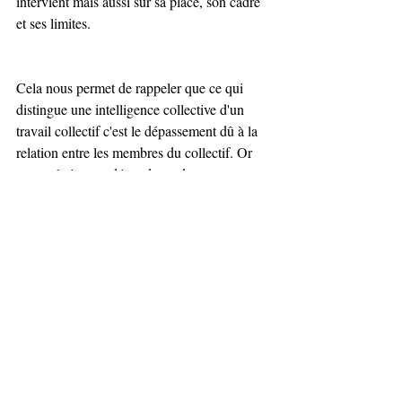
intervient mais aussi sur sa place, son cadre 
et ses limites.
Cela nous permet de rappeler que ce qui 
distingue une intelligence collective d'un 
travail collectif c'est le dépassement dû à la 
relation entre les membres du collectif. Or 
cette relation est dépendante de 
l'organisation mais aussi des personnes avec 
leur subjectivité et de l'intersubjectivité entre 
tous les membres du groupe. Nous 
percevons alors combien l'intelligence 
collective englobe et dépasse largement les 
capacités cognitives d'un groupe.
Ce temps, il sera forcément trop court lors 
de notre atelier-débat du 11 janvier, organisé 