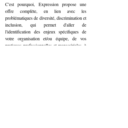
C'est pourquoi, Expression propose une 
offre complète, en lien avec les 
problématiques de diversité, discrimination et 
inclusion, qui permet d'aller de 
l'identification des enjeux spécifiques de 
votre organisation et/ou équipe, de vos 
pratiques professionnelles et managériales, à 
la mise en pratique d'un management de type 
inclusif.
Conférence/débat (en inter ou intra), 
modules de formation (en inter ou intra), 
groupes de travail et groupes de 
codéveloppement, dans lesquels nous 
travaillons 4 grands registres d'objectifs :
⇒ Comprendre l'inclusion, découvrir les 
notions clés du management inclusif et en 
identifier les enjeux dans son environnement 
et sa pratique professionnels