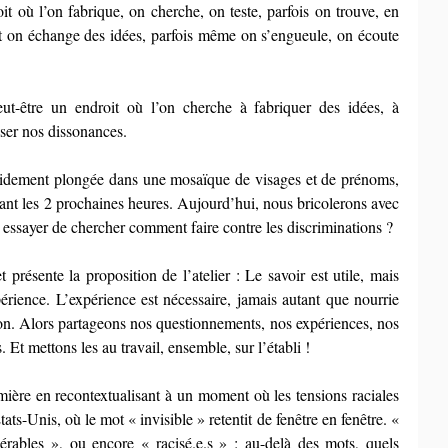
oit où l’on fabrique, on cherche, on teste, parfois on trouve, en 
t on échange des idées, parfois même on s’engueule, on écoute 
eut-être un endroit où l’on cherche à fabriquer des idées, à 
iser nos dissonances.
apidement plongée dans une mosaïque de visages et de prénoms, 
ant les 2 prochaines heures. Aujourd’hui, nous bricolerons avec 
our essayer de chercher comment faire contre les discriminations ?
et présente la proposition de l’atelier : Le savoir est utile, mais 
érience. L’expérience est nécessaire, jamais autant que nourrie 
on. Alors partageons nos questionnements, nos expériences, nos 
 Et mettons les au travail, ensemble, sur l’établi !
ière en recontextualisant à un moment où les tensions raciales 
ts-Unis, où le mot « invisible » retentit de fenêtre en fenêtre. « 
érables », ou encore « racisé.e.s » : au-delà des mots, quels 