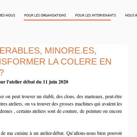
MES-NOUS
POUR LES ORGANISATIONS
POUR LES INTERVENANTS
NOUS 
NERABLES, MINORE.ES,
ANSFORMER LA COLERE EN
?
ur l'atelier débat du 11 juin 2020
ier on peut trouver un établi, des clous, des marteaux, peut-être 
s ateliers, on va trouver des grosses machines qui avalent les 
es , certains ateliers sont de couture, de peinture ou encore 
i de ma cuisine à un atelier-débat. Qu’allons-nous bien pouvoir 