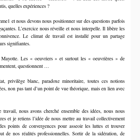
ntis, quelles expériences ?
me1 et nous devons nous positionner sur des questions parfois 
çantes. L’exercice nous réveille et nous interpelle. Il libère les 
nnivence. Le climat de travail est installé pour un partage 
rs signifiantes.
à Mayotte. Les « oeuvriers » et surtout les « oeuvrières » de 
rgumentent, questionnent …
at, privilège blanc, paradoxe minoritaire, toutes ces notions 
es, non pas tant d’un point de vue théorique, mais en lien avec 
 travail, nous avons cherché ensemble des idées, nous nous 
es et je retiens l’idée de nous mettre au travail collectivement 
es points de convergences pour asseoir les luttes et trouver 
t de nos réalités professionnelles. Sortir de la sidération, de 