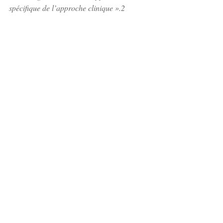
spécifique de l’approche clinique ».2
1 Petite galerie de portraits de formateurs en 
mal de modèle par Eugène Enriquez
2 A Levy, questions d’éthique – NRP 2007/1 
n°3 
Pour en savoir plus :
notre engagement
Flash Methodo