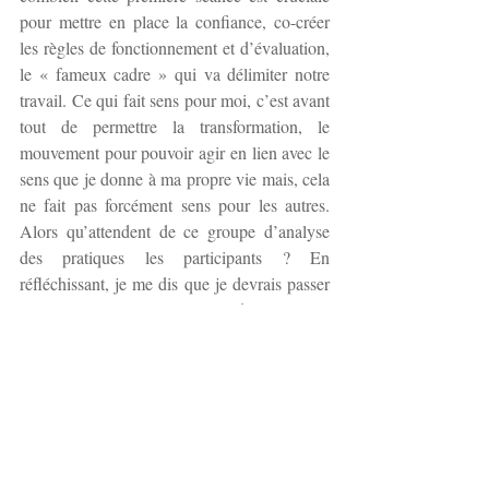
pour mettre en place la confiance, co-créer 
les règles de fonctionnement et d’évaluation, 
le « fameux cadre » qui va délimiter notre 
travail. Ce qui fait sens pour moi, c’est avant 
tout de permettre la transformation, le 
mouvement pour pouvoir agir en lien avec le 
sens que je donne à ma propre vie mais, cela 
ne fait pas forcément sens pour les autres. 
Alors qu’attendent de ce groupe d’analyse 
des pratiques les participants ? En 
réfléchissant, je me dis que je devrais passer 
peut-être encore un peu plus de temps sur 
cette étape, sur cette fameuse analyse des 
demandes, attentes, besoins qui vont 
d’ailleurs évoluer… Je suis de plus en plus 
persuadée qu’il est important d’être 
conscients de ce qui nous anime… Pouvoir 
l’exprimer face aux autres, en lien avec les 