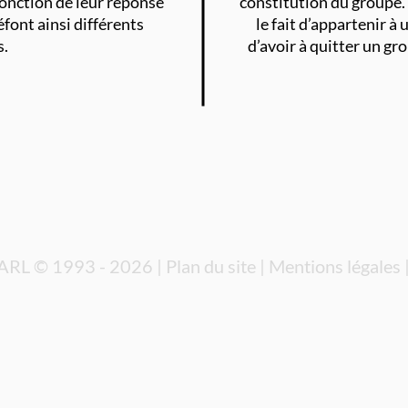
fonction de leur réponse
constitution du groupe.
éfont ainsi différents
le fait d’appartenir 
s.
d’avoir à quitter un gr
 ARL © 1993 - 2026 |
Plan du site
|
Mentions légales