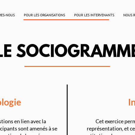
MES-NOUS
POUR LES ORGANISATIONS
POUR LES INTERVENANTS
NOUS 
LE SOCIOGRAMM
logie
I
stions en lien avec la
Cet exercice per
icipants sont amenés à se
représentation, et ce