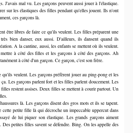
. J'avais mal vu. Les garçons peuvent aussi jouer à l'élastique. 
r sur les élastiques des filles pendant qu'elles jouent. Ils n'ont 
ment, ces garçons là.
nt être libres de faire ce qu'ils veulent. Les filles préparent une 
rès bien danser, eux aussi. D'ailleurs, ils dansent quand ils 
tion. A la cantine, aussi, les enfants se mettent où ils veulent. 
 mettre à côté des filles et les garçons à côté des garçons. Ah 
pontanément à côté d'un garçon. Ce garçon, c'est son frère.
ce qu'ils veulent. Les garçons préfèrent jouer au ping-pong et les 
 ça. Les garçons parlent fort et les filles parlent doucement. Les 
illes restent assises. Deux filles se mettent à courir partout. Un 
lles.
chaussures là. Les garçons disent des gros mots et ils se tapent. 
 cette petite fille là qui décroche un impeccable uppercut dans 
sayé de lui piquer son élastique. Les grands garçons aiment 
s. Des petites filles savent se défendre. Bing. On les appelle des 