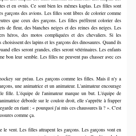
tes et en ovnis. Ce sont bien les mêmes kaplas. Les filles sont 
es garçons des avions. Les filles sont libres de colorier comme 
tres que ceux des garçons. Les filles préfèrent colorier des 
ets de fleur, des blanches neiges et des reines des neiges. Les 
ers héros, des motos compliquées et des chevaliers. Si les 
s choisissent des lapins et les garçons des dinosaures. Quand ils 
uand elles seront grandes, elles seront vétérinaires. Les enfants 
e bon leur semble. Les filles ne peuvent pas chasser avec ces 
hockey sur préau. Les garçons comme les filles. Mais il n'y a 
garçons, une animatrice et un animateur. L'animateur encourage 
seule fille. L'équipe de l'animateur marque un but. L'équipe de 
animatrice déborde sur le couloir droit, elle s'apprête à frapper 
regarde en riant : « pourquoi j'ai mis ces chaussures là ? ». C'est 
aussures comme ça.
 le vent. Les filles attrapent les garçons. Les garçons vont en 