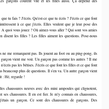
Les garçons courent vite et les filles aussi. Ça dépend des 
que tu fais ? J'écris. Qu'est-ce que tu écris ? J'écris ce que font 
s'intéressent à ce que j'écris. Elles veulent que je leur pose des 
s. A quoi vous jouez ? Où aimez-vous aller ? Qui sont vos amies 
 disent les filles ? Les filles aiment les questions. Pose-nous 
s ne me remarquent pas. Ils jouent au foot ou au ping-pong, ils 
un garçon vient me voir. Un garçon pas comme les autres ? Il me 
n'écris pas les bêtises. J'écris ce que font les filles et ce que font 
s beaucoup plus de questions. Il s'en va. Un autre garçon vient 
it : Hé, regarde !
les chaussures neuves avec des mini ampoules qui clignotent, 
t ses chaussures. Il en est fier. Je m'y connais en chaussures, 
, j'étais un garçon. Ce sont des chaussures de garçons. Des 