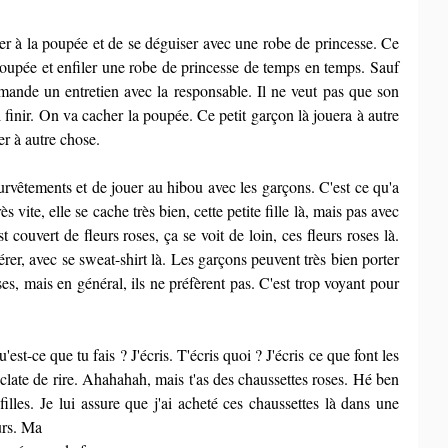
uer à la poupée et de se déguiser avec une robe de princesse. Ce 
poupée et enfiler une robe de princesse de temps en temps. Sauf 
ande un entretien avec la responsable. Il ne veut pas que son 
 finir. On va cacher la poupée. Ce petit garçon là jouera à autre 
er à autre chose.
survêtements et de jouer au hibou avec les garçons. C'est ce qu'a 
rès vite, elle se cache très bien, cette petite fille là, mais pas avec 
t couvert de fleurs roses, ça se voit de loin, ces fleurs roses là. 
epérer, avec se sweat-shirt là. Les garçons peuvent très bien porter 
ses, mais en général, ils ne préfèrent pas. C'est trop voyant pour 
est-ce que tu fais ? J'écris. T'écris quoi ? J'écris ce que font les 
 éclate de rire. Ahahahah, mais t'as des chaussettes roses. Hé ben 
filles. Je lui assure que j'ai acheté ces chaussettes là dans une 
urs. Ma