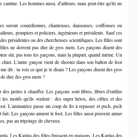
e cantine. Les hommes aussi, d'ailleurs, mais peut-être qu'ils ne 
les seront comédiennes, chanteuses, danseuses, coiffeuses ou 
alleurs, pompiers et policiers, ingénieurs et présidents. Sauf ces 
r des présidentes ou des chercheuses scientifiques. Les filles sont 
 filles ne doivent pas dire de gros mots. Les garçons disent des 
ien sûr, pas tous les garçons, mais la plupart, quand même. Un 
is chier. L'autre garçon vient de shooter dans son ballon de foot 
me dit : tu vois ce que je te disais ? Les garçons disent des gros 
s de dire des gros mots ?
 des perles à chauffer. Les garçons sont libres, libres d'enfiler 
t les motifs qu'ils veulent : des super héros, des cibles et des 
oot. L'animatrice passe un coup de fer à repasser et psch, psch 
 fait. Les garçons aiment le foot. Les filles aussi peuvent aimer 
illes, pas au tripotage de cheveux.
apla. Les Kaplas des filles finissent en maisons. Les Kaplas des 