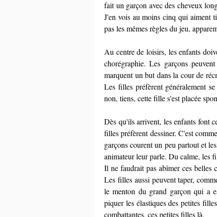
fait un garçon avec des cheveux longs
J'en vois au moins cinq qui aiment tire
pas les mêmes règles du jeu, apparem
Au centre de loisirs, les enfants doive
chorégraphie. Les garçons peuvent t
marquent un but dans la cour de récréa
Les filles préfèrent généralement se
non, tiens, cette fille s'est placée s
Dès qu'ils arrivent, les enfants font 
filles préfèrent dessiner. C'est comme
garçons courent un peu partout et les f
animateur leur parle. Du calme, les fi
Il ne faudrait pas abîmer ces belles 
Les filles aussi peuvent taper, comme
le menton du grand garçon qui a es
piquer les élastiques des petites fille
combattantes, ces petites filles là.