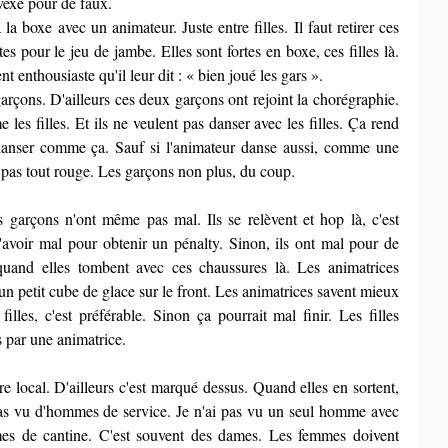
vexé pour de faux.
à la boxe avec un animateur. Juste entre filles. Il faut retirer ces 
es pour le jeu de jambe. Elles sont fortes en boxe, ces filles là. 
nt enthousiaste qu'il leur dit : « bien joué les gars ».
arçons. D'ailleurs ces deux garçons ont rejoint la chorégraphie. 
les filles. Et ils ne veulent pas danser avec les filles. Ça rend 
danser comme ça. Sauf si l'animateur danse aussi, comme une 
est pas tout rouge. Les garçons non plus, du coup.
es garçons n'ont même pas mal. Ils se relèvent et hop là, c'est 
'avoir mal pour obtenir un pénalty. Sinon, ils ont mal pour de 
quand elles tombent avec ces chaussures là. Les animatrices 
n petit cube de glace sur le front. Les animatrices savent mieux 
filles, c'est préférable. Sinon ça pourrait mal finir. Les filles 
es par une animatrice.
 local. D'ailleurs c'est marqué dessus. Quand elles en sortent, 
 pas vu d'hommes de service. Je n'ai pas vu un seul homme avec 
es de cantine. C'est souvent des dames. Les femmes doivent 